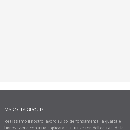
ALUCOBOND
Materiale di rivestimento di facciata per eccellenza,
che si presta tanto ad essere impiegato in grandi
progetti di edilizia commerciale e pubblica.
SCOPRI DI PIÙ
MAROTTA GROUP
Realizziamo il nostro lavoro su solide fondamenta: la qualità e
l'innovazione continua applicata a tutti i settori dell'edilizia, dalle