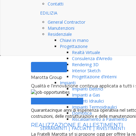
Contatti
EDILIZIA
General Contractor
Manutenzioni
Residenziale
Chiavi in mano
Progettazione
Realtà Virtuale
Consulenza d’Arredo
Rendering 3D
CONTATTACI
Interior Sketch
Progettazione d’Interni
Marotta Group
Impianti
Qualità e l’innovazione continua applicata a tutti i s
Impianti Elettrici
Impianti a Gas
50 ANNI DI STORIA
Impianti Idraulici
Impianti Termoidraulici
Quarantacinque anni di esperienza operativa nel settor
Domotica
costruzioni, delle ristrutturazioni e delle manutenzioni
Riscaldamento a Pavimento
REALIZZAZIONE E ALLESTIMENTI
SERRAMENTI | FACCIATE | RIVESTIMENTI
La Fratelli Marotta srl si propone oggi per offrire la 