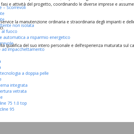
le fasi e attività del progetto, coordinando le diverse imprese e assum
e – Scorrevoli
nte
nte
l service la manutenzione ordinaria e straordinaria degli impianti e del
tente non isolata
ci.
 al fuoco
 automatica a risparmio energetico
rrevole
della qualifica del suo intero personale e dell’esperienza maturata sul c
e ad impacchettamento
a
a
tecnologia a doppia pelle
e
erna integrata
ertura vetrata
te
ine 75 1.0 top
cline 95