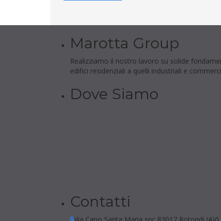
Marotta Group
Realizziamo il nostro lavoro su solide fondamenta:
edifici residenziali a quelli industriali e commerci
Dove Siamo
Contatti
Via Capo Santa Maria snc 83017 Rotondi (AV)