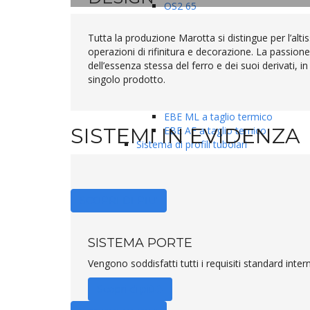
OS2 65
OS2 75
Sistema EBE
Tutta la produzione Marotta si distingue per l’alti
EBE 65 a taglio termico
operazioni di rifinitura e decorazione. La passion
EBE 75 a taglio termico
dell’essenza stessa del ferro e dei suoi derivati, i
EBE 85 a taglio termico
singolo prodotto.
EBE 85 alzante scorrevole
EBE STYLE
EBE ML a taglio termico
SISTEMI IN EVIDENZA
EBE AF a taglio temico
Sistema di profili tubolari
Spessore 1,5 mm
Spessore 2,0 mm
Per fissi e porte tagliafuoco EW
Facciata continua a taglio termico
SCOPRI DI PIU'
4F1
4F2
4F AF resistente al fuoco EI 30-
SISTEMA PORTE
Rivestimenti di facciata
Vengono soddisfatti tutti i requisiti standard inter
Alucobond
Lamiere forate
Scopri di più
Pannelli metallici coibentati