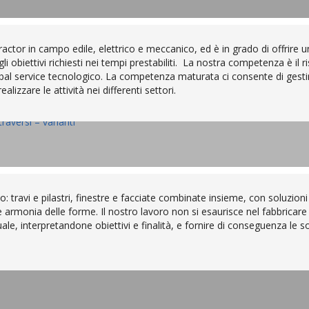
or in campo edile, elettrico e meccanico, ed è in grado di offrire un
obiettivi richiesti nei tempi prestabiliti. La nostra competenza è il r
global service tecnologico. La competenza maturata ci consente di gest
lizzare le attività nei differenti settori.
aversi – varianti
aversi – varianti
: travi e pilastri, finestre e facciate combinate insieme, con soluzioni 
e armonia delle forme. Il nostro lavoro non si esaurisce nel fabbric
ale, interpretandone obiettivi e finalità, e fornire di conseguenza le so