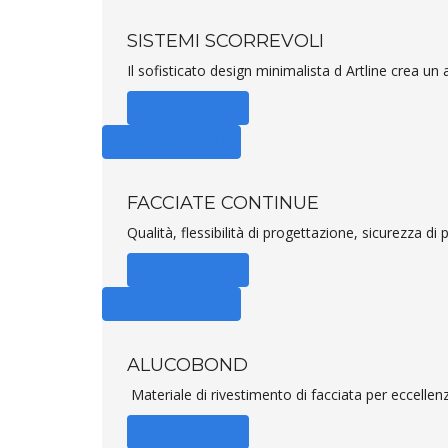
Leggera e Opere da fabbro
Lavorazione acciaio inox
SISTEMI SCORREVOLI
DESIGN
Il sofisticato design minimalista d Artline crea un 
MEDIA
Scopri di più
News
SCOPRI DI PIU'
Video
Facebook
FACCIATE CONTINUE
Qualità, flessibilità di progettazione, sicurezza di
Scopri di più
SCOPRI DI PIU'
ALUCOBOND
Materiale di rivestimento di facciata per eccellen
Scopri di più