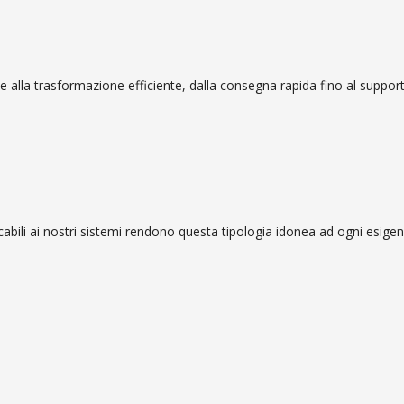
ne alla trasformazione efficiente, dalla consegna rapida fino al support
te a strisce in pvc
cabili ai nostri sistemi rendono questa tipologia idonea ad ogni esige