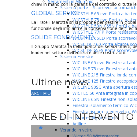
Serramenti in Alluminio
chiavi in mano con la garanzia del controllo di tutte 
Sistema porte – Scorrevoli automatich
GLOBAL SERVICE
WICSTYLE 65 evo Porta a batte
WICSTYLE 75 evo Porta a batte
La Fratelli Marotta srl si propone per gestire in globa
WICSTYLE 50N / 65N Porta a bat
funzionale degli impianti e la conservazione degli edifi
WICSTYLE 77FP Porta resistente
SOLIDE FONDAMENTA
WICSTYLE 65ED Porta scorrevole
WICSLIDE 160 Porta alzante sco
Il Gruppo Marotta fa della qualità dei servizi offerti, 
WICSLIDE 65FS Porta scorrevol
leader nel settore dell’edilizia e delle costruzioni.
Sistema Finestre
WICLINE 65 evo Finestre ad ant
WICLINE 75 evo Finestre ad ant
WICLINE 215 Finestra ibrida con 
Ultime news
WICLINE 125 Finestre accoppiat
WICLINE 90SG Anta apertura est
WICTEC 50 Anta integrata in cop
ARCHIVIO
WICLINE 65N Finestre non isola
Finestra isolamento termico Wicl
Finestra risparmio energetico Wi
AREE DI INTERVENTO
Sistemi scorrevoli panoramici
Artiline
Verande in vetro
Wictec 50 Wintergarden