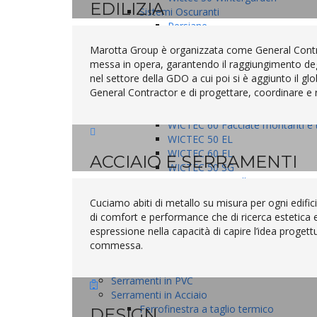
EDILIZIA
Sistemi Oscuranti
Persiane
Tapparelle Orientabili
Marotta Group è organizzata come General Contract
Scuroni
messa in opera, garantendo il raggiungimento degli 
Frangisole
nel settore della GDO a cui poi si è aggiunto il 
Wictsolaire
General Contractor e di progettare, coordinare e rea
Facciate Continue
WICTEC 50 Facciate montanti e tr
WICTEC 60 Facciate montanti e tr
WICTEC 50 EL
WICTEC 60 EL
ACCIAIO E SERRAMENTI
WICTEC 50 SG
WICTEC DuoWall
Evacuatori fumo e calore -EFC
Cuciamo abiti di metallo su misura per ogni edificio
Balconi in alluminio METRA
di comfort e performance che di ricerca estetica 
Pareti Mobili NC100 METRA
espressione nella capacità di capire l’idea progettu
Porte interne in alluminio METRA-FLEX
commessa.
Serramenti in Alluminio-Legno
Serramenti in Legno-Alluminio
Serramenti in PVC
Serramenti in Acciaio
Ferrofinestra a taglio termico
DESIGN