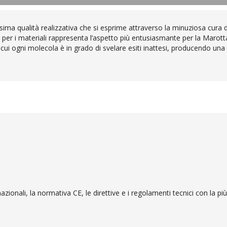
ssima qualità realizzativa che si esprime attraverso la minuziosa cura d
e per i materiali rappresenta l’aspetto più entusiasmante per la Marott
n cui ogni molecola è in grado di svelare esiti inattesi, producendo una m
 30 – 60 – 90
60-90
nazionali, la normativa CE, le direttive e i regolamenti tecnici con la pi