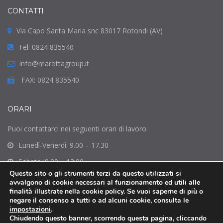
CONTATTI
Via Capo Santa Maria snc 83017 Rotondi (AV)
Tel: 0824 835540
info@marottagroup.it
FAX: 0824 835540
ORARI
Puoi contattarci nei seguenti orari di lavoro:
Lunedì-Venerdì: 9.00 – 17.30
Sabato: 9.00 – 13.00
Questo sito o gli strumenti terzi da questo utilizzati si
Domenica: Chiuso
avvalgono di cookie necessari al funzionamento ed utili alle
finalità illustrate nella cookie policy. Se vuoi saperne di più o
negare il consenso a tutti o ad alcuni cookie, consulta le
impostazioni
.
Chiudendo questo banner, scorrendo questa pagina, cliccando