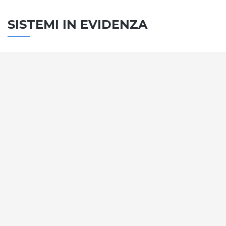
SISTEMI IN EVIDENZA
SISTEMA PORTE
Vengono soddisfatti tutti i requisiti standard
internazionali, la normativa CE, le direttive e i
regolamenti tecnici con la più alta classificazione
assegnata.
SCOPRI DI PIÙ