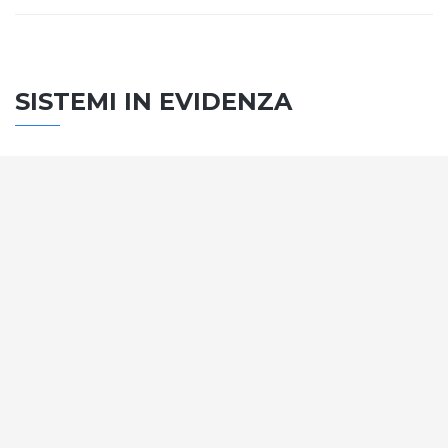
SISTEMI IN EVIDENZA
SISTEMA PORTE
Vengono soddisfatti tutti i requisiti standard
internazionali, la normativa CE, le direttive e i
regolamenti tecnici con la più alta classificazione