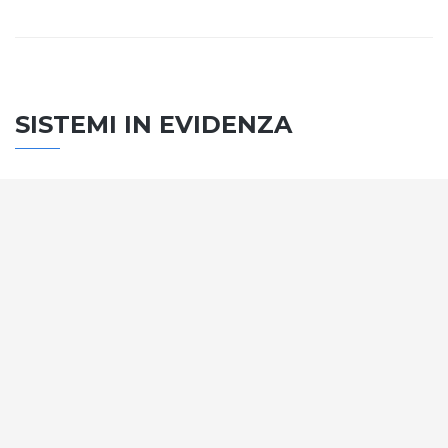
SISTEMI IN EVIDENZA
SISTEMA PORTE
Vengono soddisfatti tutti i requisiti standard
internazionali, la normativa CE, le direttive e i