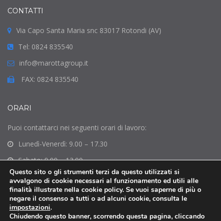
CONTATTI
Via Capo Santa Maria snc 83017 Rotondi (AV)
Tel: 0824 835540
info@marottagroup.it
FAX: 0824 835540
ORARI
Puoi contattarci nei seguenti orari di lavoro:
Lunedì-Venerdì: 9.00 – 17.30
Sabato: 9.00 – 13.00
Questo sito o gli strumenti terzi da questo utilizzati si
Domenica: Chiuso
avvalgono di cookie necessari al funzionamento ed utili alle
finalità illustrate nella cookie policy. Se vuoi saperne di più o
negare il consenso a tutti o ad alcuni cookie, consulta le
impostazioni
.
Chiudendo questo banner, scorrendo questa pagina, cliccando