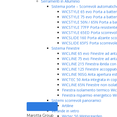
Serramenti in Alluminio
Sistema porte – Scorrevoli automatich
WICSTYLE 65 evo Porta a batte
WICSTYLE 75 evo Porta a batte
WICSTYLE 50N / 65N Porta a bat
WICSTYLE 77FP Porta resistente
WICSTYLE 65ED Porta scorrevole
WICSLIDE 160 Porta alzante sco
WICSLIDE 65FS Porta scorrevol
Sistema Finestre
WICLINE 65 evo Finestre ad ant
WICLINE 75 evo Finestre ad ant
WICLINE 215 Finestra ibrida con 
WICLINE 125 Finestre accoppiat
WICLINE 90SG Anta apertura est
WICTEC 50 Anta integrata in cop
WICLINE 65N Finestre non isola
Finestra isolamento termico Wicl
Finestra risparmio energetico Wi
Sistemi scorrevoli panoramici
Artiline
CONTATTACI
Verande in vetro
Marotta Group
Wictec 50 Wintergarden