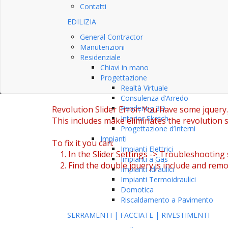
Contatti
EDILIZIA
General Contractor
Manutenzioni
Residenziale
Chiavi in mano
Progettazione
Realtà Virtuale
Consulenza d’Arredo
Rendering 3D
Revolution Slider Error: You have some jquery.js
Interior Sketch
This includes make eliminates the revolution sl
Progettazione d’Interni
Impianti
To fix it you can:
Impianti Elettrici
1. In the Slider Settings -> Troubleshooting 
Impianti a Gas
2. Find the double jquery.js include and remov
Impianti Idraulici
Impianti Termoidraulici
Domotica
Riscaldamento a Pavimento
SERRAMENTI | FACCIATE | RIVESTIMENTI