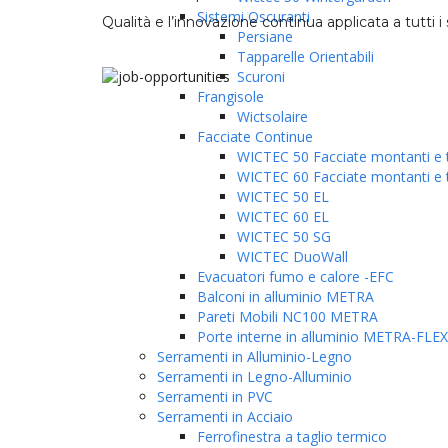
Sistemi Oscuranti
Qualità e l’innovazione continua applicata a tutti i s
Persiane
Tapparelle Orientabili
Scuroni
Frangisole
Wictsolaire
Facciate Continue
WICTEC 50 Facciate montanti e tr
WICTEC 60 Facciate montanti e tr
WICTEC 50 EL
WICTEC 60 EL
WICTEC 50 SG
WICTEC DuoWall
Evacuatori fumo e calore -EFC
Balconi in alluminio METRA
Pareti Mobili NC100 METRA
Porte interne in alluminio METRA-FLEX
Serramenti in Alluminio-Legno
Serramenti in Legno-Alluminio
Serramenti in PVC
Serramenti in Acciaio
Ferrofinestra a taglio termico