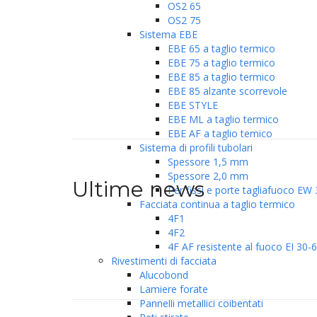
OS2 65
OS2 75
Sistema EBE
EBE 65 a taglio termico
EBE 75 a taglio termico
EBE 85 a taglio termico
EBE 85 alzante scorrevole
EBE STYLE
EBE ML a taglio termico
EBE AF a taglio temico
Sistema di profili tubolari
Spessore 1,5 mm
Spessore 2,0 mm
Ultime news
Per fissi e porte tagliafuoco EW
Facciata continua a taglio termico
4F1
4F2
4F AF resistente al fuoco EI 30-
Rivestimenti di facciata
Alucobond
Lamiere forate
Pannelli metallici coibentati