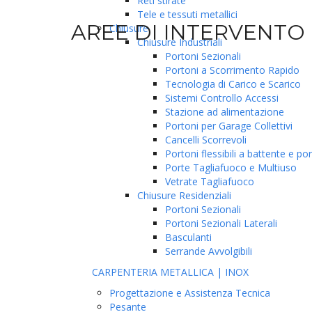
Reti stirate
Tele e tessuti metallici
AREE DI INTERVENTO
Chiusure
Chiusure Industriali
Portoni Sezionali
Portoni a Scorrimento Rapido
Tecnologia di Carico e Scarico
Sistemi Controllo Accessi
EDILIZIA
Stazione ad alimentazione
Portoni per Garage Collettivi
Cancelli Scorrevoli
Portoni flessibili a battente e por
Porte Tagliafuoco e Multiuso
Vetrate Tagliafuoco
Chiusure Residenziali
Portoni Sezionali
Portoni Sezionali Laterali
Basculanti
Serrande Avvolgibili
CARPENTERIA METALLICA | INOX
Progettazione e Assistenza Tecnica
Pesante