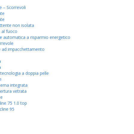
e – Scorrevoli
nte
nte
tente non isolata
 al fuoco
 automatica a risparmio energetico
rrevole
e ad impacchettamento
a
a
tecnologia a doppia pelle
e
erna integrata
ertura vetrata
te
ine 75 1.0 top
cline 95