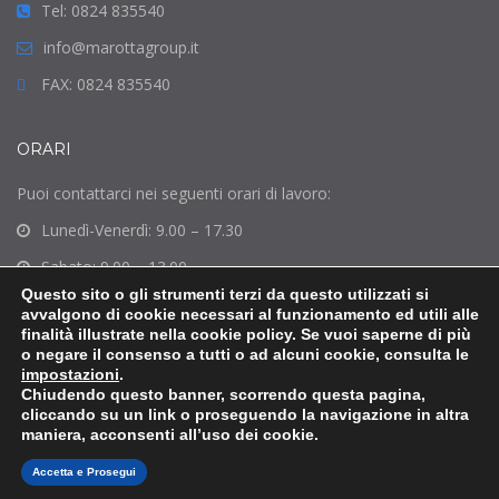
Tel: 0824 835540
info@marottagroup.it
FAX: 0824 835540
ORARI
Puoi contattarci nei seguenti orari di lavoro:
Lunedì-Venerdì: 9.00 – 17.30
Sabato: 9.00 – 13.00
Questo sito o gli strumenti terzi da questo utilizzati si
Domenica: Chiuso
avvalgono di cookie necessari al funzionamento ed utili alle
finalità illustrate nella cookie policy. Se vuoi saperne di più
o negare il consenso a tutti o ad alcuni cookie, consulta le
impostazioni
.
Chiudendo questo banner, scorrendo questa pagina,
Marotta Group 2018 -
Privacy Policy
-
Cookies Policy
-
Credits
cliccando su un link o proseguendo la navigazione in altra
maniera, acconsenti all’uso dei cookie.
Accetta e Prosegui