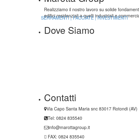
Realizziamo il nostro lavoro su solide fondamenta: l
edifici residenziali a quelli industriali e commercia
SERRAMENTI | FACCIATE | RIVESTIMENTI
Dove Siamo
Contatti
Via Capo Santa Maria snc 83017 Rotondi (AV)
Tel: 0824 835540
info@marottagroup.it
FAX: 0824 835540