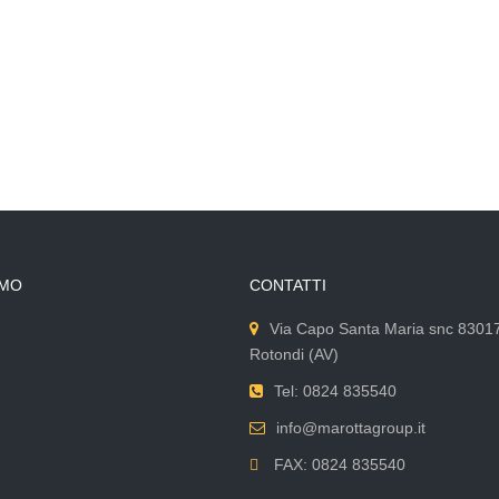
AMO
CONTATTI
Via Capo Santa Maria snc 8301
Rotondi (AV)
Tel: 0824 835540
info@marottagroup.it
FAX: 0824 835540