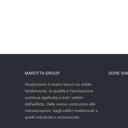
MAROTTA GROUP
DOVE SI
Realizziamo il nostro lavoro su solide
fondamenta: la qualità e l'innovazione
continua applicata a tutti i settori
dell'edilizia, dalle nuove costruzioni alle
ristrutturazioni, dagli edifici residenziali a
quelli industriali e commerciali.