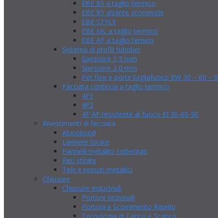
EBE 85 a taglio termico
EBE 85 alzante scorrevole
EBE STYLE
EBE ML a taglio termico
EBE AF a taglio temico
Sistema di profili tubolari
Spessore 1,5 mm
Spessore 2,0 mm
Per fissi e porte tagliafuoco EW 30 – 60 – 
Facciata continua a taglio termico
4F1
4F2
4F AF resistente al fuoco EI 30-60-90
Rivestimenti di facciata
Alucobond
Lamiere forate
Pannelli metallici coibentati
Reti stirate
Tele e tessuti metallici
Chiusure
Chiusure Industriali
Portoni Sezionali
Portoni a Scorrimento Rapido
Tecnologia di Carico e Scarico