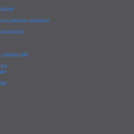
isolata
a a risparmio energetico
cchettamento
 a doppia pelle
rata
ata
 top