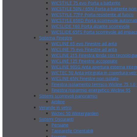
WICSTYLE 75 evo Porta a battente
WICSTYLE 50N / 65N Porta a battente non 
WICSTYLE 77FP Porta resistente al fuoco
WICSTYLE 65ED Porta scorrevole automatic
WICSLIDE 160 Porta alzante scorrevole
WICSLIDE 65FS Porta scorrevole ad impa
Sistema Finestre
WICLINE 65 evo Finestre ad anta
WICLINE 75 evo Finestre ad anta
WICLINE 215 Finestra ibrida con tecnologia
WICLINE 125 Finestre accoppiate
WICLINE 90SG Anta apertura esterna integ
WICTEC 50 Anta integrata in copertura vetr
WICLINE 65N Finestre non isolate
Finestra isolamento termico Wicline 75 1.0
Finestra risparmio energetico Wicline 95
Sistemi scorrevoli panoramici
Artiline
Verande in vetro
Wictec 50 Wintergarden
Sistemi Oscuranti
Persiane
Tapparelle Orientabili
Scuroni