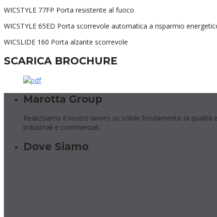
WICSTYLE 77FP Porta resistente al fuoco
WICSTYLE 65ED Porta scorrevole automatica a risparmio energetic
WICSLIDE 160 Porta alzante scorrevole
SCARICA BROCHURE
Marotta Group
Realizziamo il nostro lavoro su solide fondamenta: la qualità e l'i
industriali e commerciali.
Dove Siamo