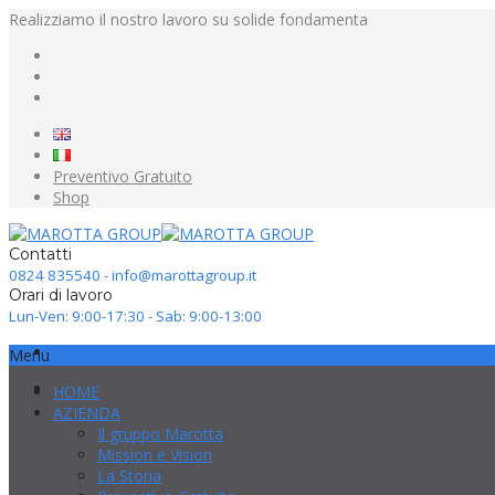
Realizziamo il nostro lavoro su solide fondamenta
Preventivo Gratuito
Shop
Contatti
0824 835540 - info@marottagroup.it
Orari di lavoro
Lun-Ven: 9:00-17:30 - Sab: 9:00-13:00
Menu
HOME
AZIENDA
Il gruppo Marotta
Mission e Vision
La Storia