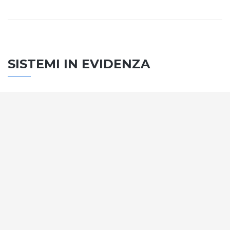
SISTEMI IN EVIDENZA
SISTEMA PORTE
Vengono soddisfatti tutti i requisiti standard
internazionali, la normativa CE, le direttive e i