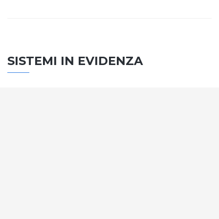
SISTEMI IN EVIDENZA
SISTEMA PORTE
Vengono soddisfatti tutti i requisiti standard
internazionali, la normativa CE, le direttive e i