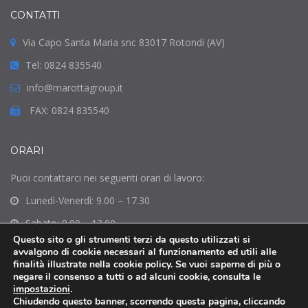
CONTATTI
Via Capo Santa Maria snc 83017 Rotondi (AV)
Tel: 0824 835540
info@marottagroup.it
FAX: 0824 835540
ORARI
Puoi contattarci nei seguenti orari di lavoro:
Lunedì-Venerdì: 9.00 – 17.30
Sabato: 9.00 – 13.00
Questo sito o gli strumenti terzi da questo utilizzati si
Domenica: Chiuso
avvalgono di cookie necessari al funzionamento ed utili alle
finalità illustrate nella cookie policy. Se vuoi saperne di più o
negare il consenso a tutti o ad alcuni cookie, consulta le
impostazioni
.
Chiudendo questo banner, scorrendo questa pagina, cliccando