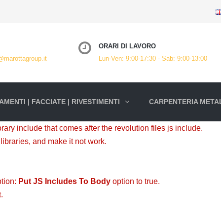
ORARI DI LAVORO
@marottagroup.it
Lun-Ven: 9:00-17:30 - Sab: 9:00-13:00
MENTI | FACCIATE | RIVESTIMENTI
CARPENTERIA METAL
ary include that comes after the revolution files js include.
libraries, and make it not work.
ption:
Put JS Includes To Body
option to true.
.