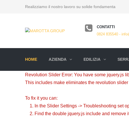
Realizziamo il nostro lavoro su solide fondamenta
CONTATTI
0824 835540 - info
HOME
AZIENDA
EDILIZIA
SERRA
Revolution Slider Error: You have some jquery.js libr
This includes make eliminates the revolution slider 
To fix it you can:
1. In the Slider Settings -> Troubleshooting set o
2. Find the double jquery.js include and remove it