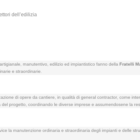
ttori dell’edilizia
rtigianale, manutentivo, edilizio ed impiantistico fanno della
Fratelli M
inarie e straordinarie.
zzazione di opere da cantiere, in qualità di general contractor, come inte
vità del progetto, coordinando le diverse imprese e assumendosene la res
rvice la manutenzione ordinaria e straordinaria degli impianti e delle str