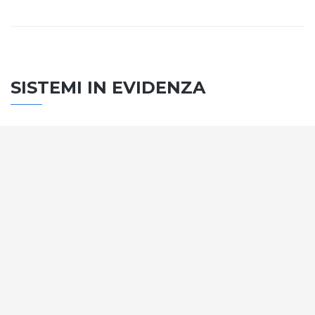
SISTEMI IN EVIDENZA
SISTEMA PORTE
Vengono soddisfatti tutti i requisiti standard
internazionali, la normativa CE, le direttive e i