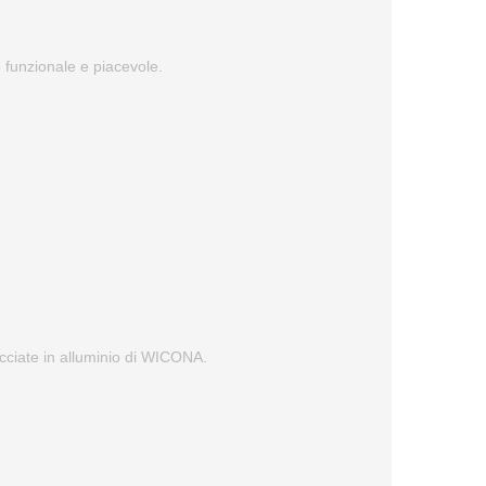
to funzionale e piacevole.
facciate in alluminio di WICONA.