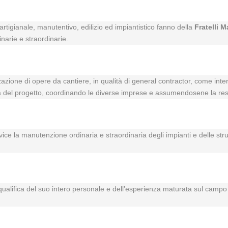
rtigianale, manutentivo, edilizio ed impiantistico fanno della
Fratelli M
inarie e straordinarie.
zzazione di opere da cantiere, in qualità di general contractor, come inte
vità del progetto, coordinando le diverse imprese e assumendosene la res
rvice la manutenzione ordinaria e straordinaria degli impianti e delle str
a qualifica del suo intero personale e dell’esperienza maturata sul campo i