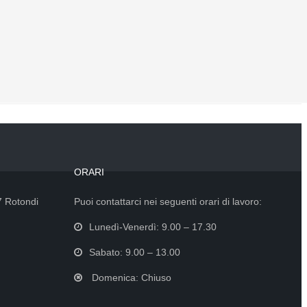
che si presta tanto ad essere impiegato in grandi
progetti di edilizia commerciale e pubblica.
SCOPRI DI PIÙ
ORARI
7 Rotondi
Puoi contattarci nei seguenti orari di lavoro:
Lunedì-Venerdì: 9.00 – 17.30
Sabato: 9.00 – 13.00
Domenica: Chiuso