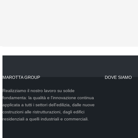
aspetto leggero e fluido nelle grandi vetrate fisse e
apribili per un risultato funzionale e piacevole.
SCOPRI DI PIÙ
MAROTTA GROUP
DOVE SIAMO
Realizziamo il nostro lavoro su solide
fondamenta: la qualità e l'innovazione continua
applicata a tutti i settori dell'edilizia, dalle nuove
costruzioni alle ristrutturazioni, dagli edifici
residenziali a quelli industriali e commerciali.