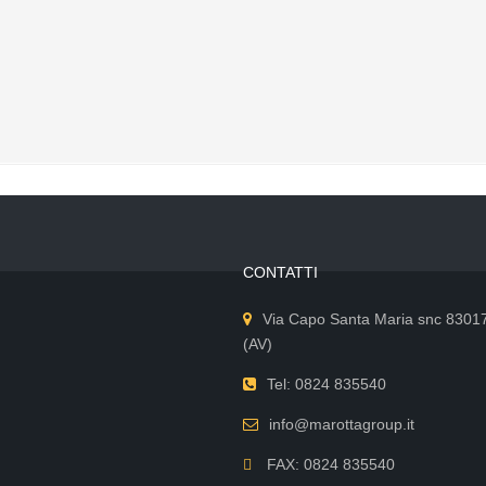
processo e semplicità di lavorazione, sono i chiari
vantaggi offerti dalle facciate in alluminio di WICONA.
SCOPRI DI PIÙ
CONTATTI
Via Capo Santa Maria snc 8301
(AV)
Tel: 0824 835540
info@marottagroup.it
FAX: 0824 835540