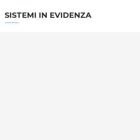
SISTEMI IN EVIDENZA
SISTEMA PORTE
Vengono soddisfatti tutti i requisiti standard
internazionali, la normativa CE, le direttive e i
regolamenti tecnici con la più alta classificazione
assegnata.
SCOPRI DI PIÙ