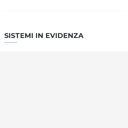
SISTEMI IN EVIDENZA
SISTEMA PORTE
Vengono soddisfatti tutti i requisiti standard
internazionali, la normativa CE, le direttive e i