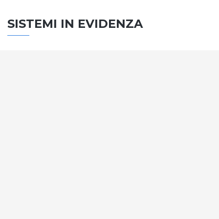
SISTEMI IN EVIDENZA
SISTEMA PORTE
Vengono soddisfatti tutti i requisiti standard
internazionali, la normativa CE, le direttive e i
regolamenti tecnici con la più alta classificazione
assegnata.
SCOPRI DI PIÙ