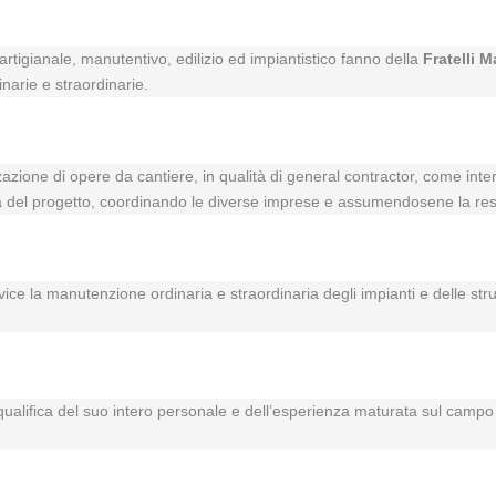
rtigianale, manutentivo, edilizio ed impiantistico fanno della
Fratelli M
inarie e straordinarie.
zzazione di opere da cantiere, in qualità di general contractor, come inte
vità del progetto, coordinando le diverse imprese e assumendosene la res
rvice la manutenzione ordinaria e straordinaria degli impianti e delle str
a qualifica del suo intero personale e dell’esperienza maturata sul campo i