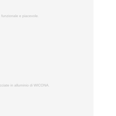
to funzionale e piacevole.
facciate in alluminio di WICONA.