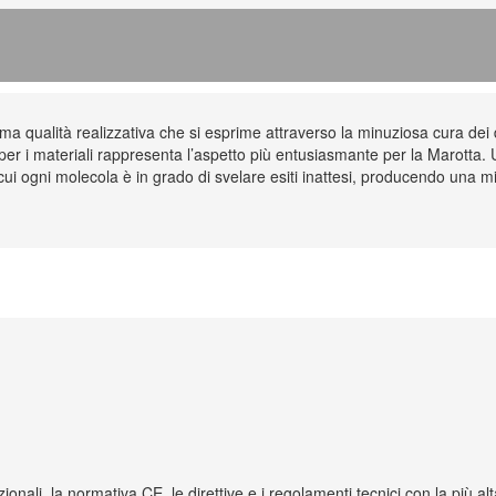
sima qualità realizzativa che si esprime attraverso la minuziosa cura dei 
 per i materiali rappresenta l’aspetto più entusiasmante per la Marotta. 
 cui ogni molecola è in grado di svelare esiti inattesi, producendo una mir
zionali, la normativa CE, le direttive e i regolamenti tecnici con la più a