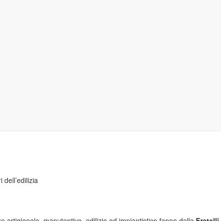
 dell’edilizia
 artigianale, manutentivo, edilizio ed impiantistico fanno della
Fratelli