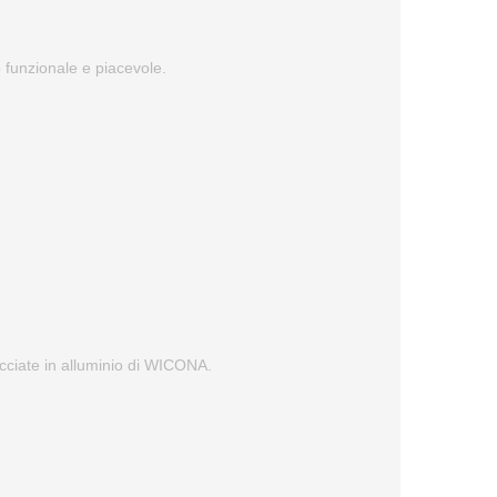
to funzionale e piacevole.
facciate in alluminio di WICONA.