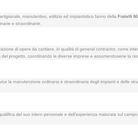
rtigianale, manutentivo, edilizio ed impiantistico fanno della
Fratelli M
inarie e straordinarie.
zzazione di opere da cantiere, in qualità di general contractor, come inte
vità del progetto, coordinando le diverse imprese e assumendosene la res
rvice la manutenzione ordinaria e straordinaria degli impianti e delle str
a qualifica del suo intero personale e dell’esperienza maturata sul campo i