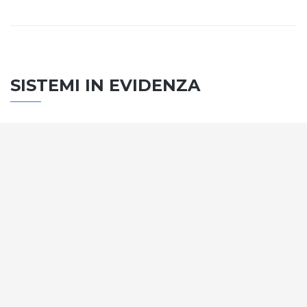
SISTEMI IN EVIDENZA
SISTEMA PORTE
Vengono soddisfatti tutti i requisiti standard
internazionali, la normativa CE, le direttive e i