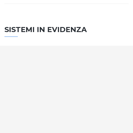
SISTEMI IN EVIDENZA
SISTEMA PORTE
Vengono soddisfatti tutti i requisiti standard
internazionali, la normativa CE, le direttive e i
regolamenti tecnici con la più alta classificazione