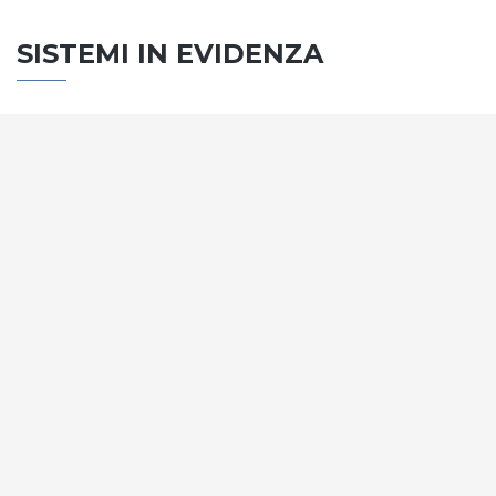
SISTEMI IN EVIDENZA
SISTEMA PORTE
Vengono soddisfatti tutti i requisiti standard
internazionali, la normativa CE, le direttive e i
regolamenti tecnici con la più alta classificazione
assegnata.
SCOPRI DI PIÙ