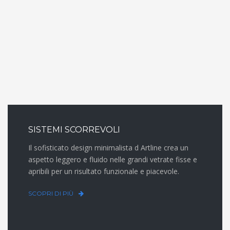
SISTEMI SCORREVOLI
Il sofisticato design minimalista d Artline crea un
aspetto leggero e fluido nelle grandi vetrate fisse e
apribili per un risultato funzionale e piacevole.
SCOPRI DI PIÙ