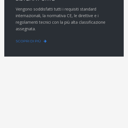
Vengono soddisfatti tutti i requisiti standard
internazionali, la normativa CE, le direttive e i
regolamenti tecnici con la più alta classificazione
assegnata.
SCOPRI DI PIÙ