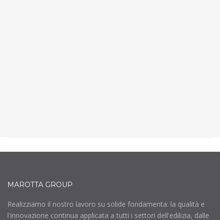
ALUCOBOND
Materiale di rivestimento di facciata per eccellenza,
che si presta tanto ad essere impiegato in grandi
progetti di edilizia commerciale e pubblica.
SCOPRI DI PIÙ
MAROTTA GROUP
Realizziamo il nostro lavoro su solide fondamenta: la qualità e
l'innovazione continua applicata a tutti i settori dell'edilizia, dalle