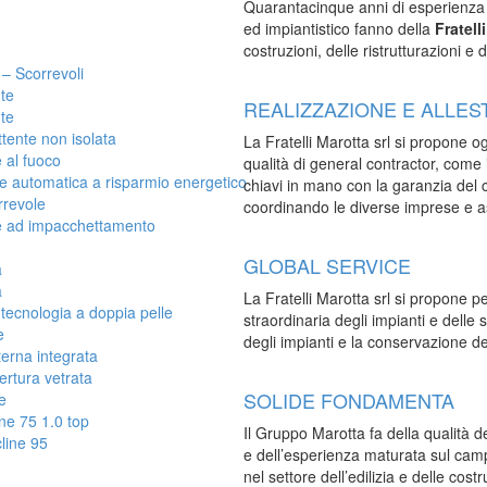
Quarantacinque anni di esperienza o
ed impiantistico fanno della
Fratell
costruzioni, delle ristrutturazioni e
– Scorrevoli
te
REALIZZAZIONE E ALLES
te
ente non isolata
La Fratelli Marotta srl si propone og
 al fuoco
qualità di general contractor, come 
 automatica a risparmio energetico
chiavi in mano con la garanzia del con
rrevole
coordinando le diverse imprese e 
e ad impacchettamento
GLOBAL SERVICE
a
a
La Fratelli Marotta srl si propone p
tecnologia a doppia pelle
straordinaria degli impianti e delle 
e
degli impianti e la conservazione deg
erna integrata
rtura vetrata
SOLIDE FONDAMENTA
e
ne 75 1.0 top
Il Gruppo Marotta fa della qualità dei
line 95
e dell’esperienza maturata sul campo
nel settore dell’edilizia e delle costr