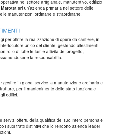
perativa nel settore artigianale, manutentivo, edilizio
i Marotta srl
un’azienda primaria nel settore delle
 delle manutenzioni ordinarie e straordinarie.
TIMENTI
gi per offrire la realizzazione di opere da cantiere, in
interlocutore unico del cliente, gestendo allestimenti
trollo di tutte le fasi e attività del progetto,
assumendosene la responsabilità.
er gestire in global service la manutenzione ordinaria e
strutture, per il mantenimento dello stato funzionale
li edifici.
 servizi offerti, della qualifica del suo intero personale
 i suoi tratti distintivi che lo rendono azienda leader
uzioni.