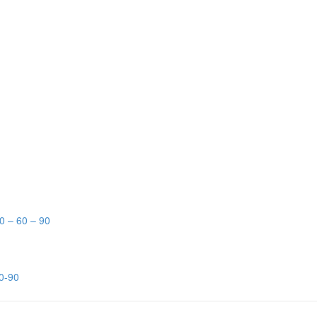
ACCIAIO E SERRAMENTI
30 – 60 – 90
60-90