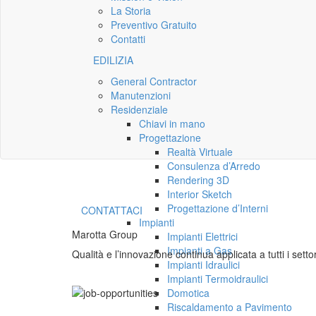
La Storia
Preventivo Gratuito
Contatti
EDILIZIA
General Contractor
Manutenzioni
Residenziale
Chiavi in mano
Progettazione
Realtà Virtuale
Consulenza d’Arredo
Rendering 3D
Interior Sketch
Progettazione d’Interni
CONTATTACI
Impianti
Marotta Group
Impianti Elettrici
Impianti a Gas
Qualità e l’innovazione continua applicata a tutti i settori
Impianti Idraulici
Impianti Termoidraulici
Domotica
Riscaldamento a Pavimento