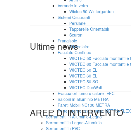
Verande in vetro
Wictec 50 Wintergarden
Sistemi Oscuranti
Persiane
Tapparelle Orientabili
Scuroni
Frangisole
Ultime news
Wictsolaire
Facciate Continue
WICTEC 50 Facciate montanti e tr
WICTEC 60 Facciate montanti e tr
WICTEC 50 EL
WICTEC 60 EL
WICTEC 50 SG
WICTEC DuoWall
Evacuatori fumo e calore -EFC
Balconi in alluminio METRA
Pareti Mobili NC100 METRA
AREE DI INTERVENTO
Porte interne in alluminio METRA-FLEX
Serramenti in Alluminio-Legno
Serramenti in Legno-Alluminio
Serramenti in PVC