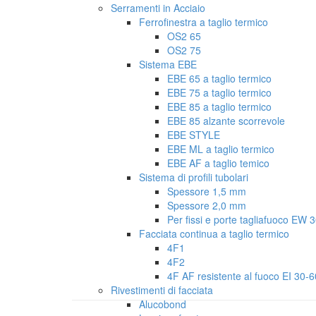
Serramenti in Acciaio
EDILIZIA
Ferrofinestra a taglio termico
OS2 65
OS2 75
Sistema EBE
EBE 65 a taglio termico
EBE 75 a taglio termico
EBE 85 a taglio termico
EBE 85 alzante scorrevole
EBE STYLE
EBE ML a taglio termico
EBE AF a taglio temico
Sistema di profili tubolari
Spessore 1,5 mm
Spessore 2,0 mm
Per fissi e porte tagliafuoco EW 
Facciata continua a taglio termico
4F1
4F2
4F AF resistente al fuoco EI 30-
Rivestimenti di facciata
Alucobond