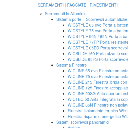
SERRAMENTI | FACCIATE | RIVESTIMENTI
Serramenti in Alluminio
Sistema porte – Scorrevoli automatiche 
WICSTYLE 65 evo Porta a batten
WICSTYLE 75 evo Porta a batten
WICSTYLE 50N / 65N Porta a batt
WICSTYLE 77FP Porta resistente
WICSTYLE 65ED Porta scorrevole
WICSLIDE 160 Porta alzante sco
WICSLIDE 65FS Porta scorrevol
Sistema Finestre
WICLINE 65 evo Finestre ad ant
WICLINE 75 evo Finestre ad ant
WICLINE 215 Finestra ibrida con 
WICLINE 125 Finestre accoppiat
WICLINE 90SG Anta apertura est
WICTEC 50 Anta integrata in cope
WICLINE 65N Finestre non isolat
Finestra isolamento termico Wicli
Finestra risparmio energetico Wic
Sistemi scorrevoli panoramici
Artiline