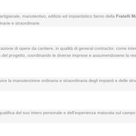
rtigianale, manutentivo, edilizio ed impiantistico fanno della
Fratelli M
inarie e straordinarie.
zzazione di opere da cantiere, in qualità di general contractor, come inte
vità del progetto, coordinando le diverse imprese e assumendosene la res
rvice la manutenzione ordinaria e straordinaria degli impianti e delle str
a qualifica del suo intero personale e dell’esperienza maturata sul campo i