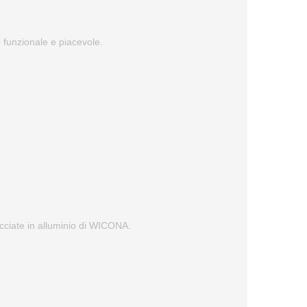
to funzionale e piacevole.
facciate in alluminio di WICONA.