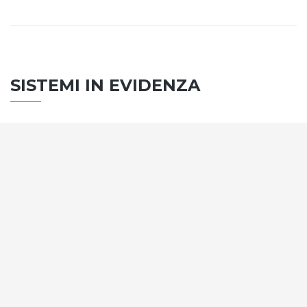
SISTEMI IN EVIDENZA
SISTEMA PORTE
Vengono soddisfatti tutti i requisiti standard
internazionali, la normativa CE, le direttive e i