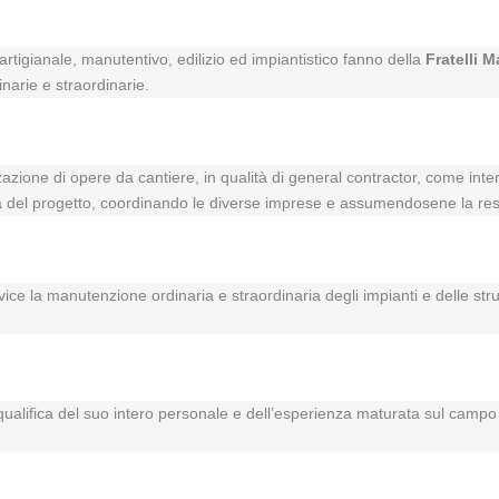
rtigianale, manutentivo, edilizio ed impiantistico fanno della
Fratelli M
inarie e straordinarie.
zzazione di opere da cantiere, in qualità di general contractor, come inte
vità del progetto, coordinando le diverse imprese e assumendosene la res
rvice la manutenzione ordinaria e straordinaria degli impianti e delle str
a qualifica del suo intero personale e dell’esperienza maturata sul campo i