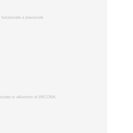
to funzionale e piacevole.
facciate in alluminio di WICONA.