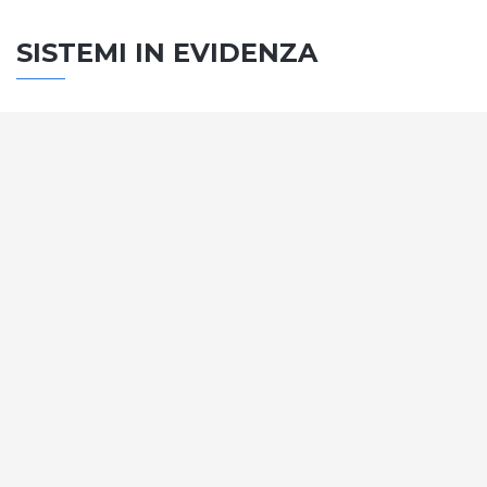
SISTEMI IN EVIDENZA
SISTEMA PORTE
Vengono soddisfatti tutti i requisiti standard
internazionali, la normativa CE, le direttive e i
regolamenti tecnici con la più alta classificazione
assegnata.
SCOPRI DI PIÙ