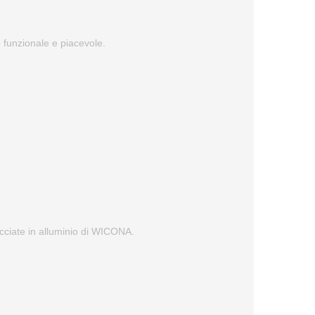
to funzionale e piacevole.
facciate in alluminio di WICONA.