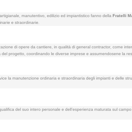
rtigianale, manutentivo, edilizio ed impiantistico fanno della
Fratelli M
inarie e straordinarie.
zzazione di opere da cantiere, in qualità di general contractor, come inte
vità del progetto, coordinando le diverse imprese e assumendosene la res
rvice la manutenzione ordinaria e straordinaria degli impianti e delle str
a qualifica del suo intero personale e dell’esperienza maturata sul campo i