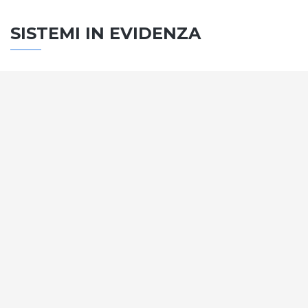
SISTEMI IN EVIDENZA
SISTEMA PORTE
Vengono soddisfatti tutti i requisiti standard
internazionali, la normativa CE, le direttive e i
regolamenti tecnici con la più alta classificazione
assegnata.
SCOPRI DI PIÙ