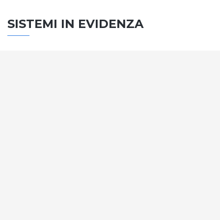
SISTEMI IN EVIDENZA
SISTEMA PORTE
Vengono soddisfatti tutti i requisiti standard
internazionali, la normativa CE, le direttive e i
regolamenti tecnici con la più alta classificazione
assegnata.
SCOPRI DI PIÙ